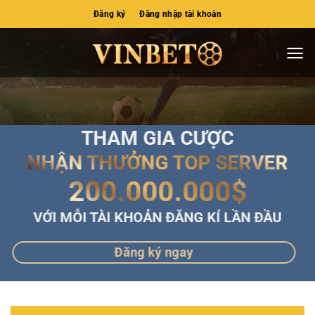
Bỏ
Đăng ký
Đăng nhập tài khoản
qua
nội
dung
THAM GIA CƯỢC
NHẬN THƯỞNG TOP SERVER
200.000.000$
VỚI MỖI TÀI KHOẢN ĐĂNG KÍ LẦN ĐẦU
Đăng ký ngay