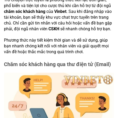
phổ biến và tiện lợi cho cược thủ khi cần hỗ trợ từ đội ngũ
chăm sóc khách hàng
của
Vinbet
. Sau khi đăng nhập vào
tài khoản, bạn sẽ thấy khu vực chat trực tuyến trên trang
chủ. Chỉ cần gửi tin nhắn với câu hỏi hoặc vấn đề bạn gặp
phải, đội ngũ nhân viên
CSKH
sẽ nhanh chóng hỗ trợ bạn.
Phương thức này tiết kiệm thời gian và dễ sử dụng, giúp
bạn nhanh chóng kết nối với nhân viên và giải quyết mọi
vấn đề hoặc thắc mắc trong quá trình chơi.
Chăm sóc khách hàng qua thư điện tử (Email)