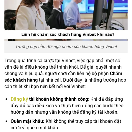
Trường hợp cần đội ngũ chăm sóc khách hàng Vinbet
Trong quá trình cá cược tại Vinbet, việc gặp phải một số
vấn đề là điều không thể tránh khỏi. Để giải quyết nhanh
chóng và hiệu quả, người chơi cần liên hệ bộ phận
Chăm
sóc khách hàng
tại nhà cái. Dưới đây là những trường hợp
cần thiết khi bạn nên kết nối với Vinbet:
Đăng ký
tài khoản không thành công
: Khi đã đáp ứng
đầy đủ các điều kiện và thực hiện đúng các bước theo
hướng dẫn nhưng vẫn không thể đăng ký tài khoản.
Quên mật khẩu:
Khi không thể truy cập tài khoản đặt
cược vì quên mật khẩu.