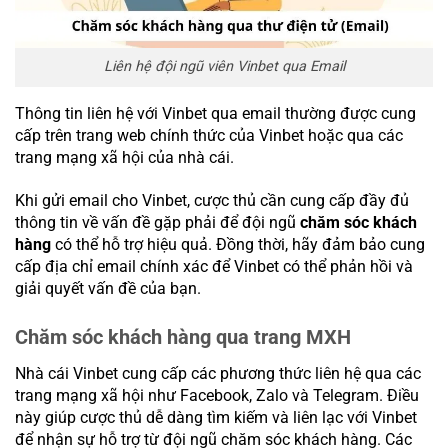
Liên hệ đội ngũ viên Vinbet qua Email
Thông tin liên hệ với Vinbet qua email thường được cung
cấp trên trang web chính thức của Vinbet hoặc qua các
trang mạng xã hội của nhà cái.
Khi gửi email cho Vinbet, cược thủ cần cung cấp đầy đủ
thông tin về vấn đề gặp phải để đội ngũ
chăm sóc khách
hàng
có thể hỗ trợ hiệu quả. Đồng thời, hãy đảm bảo cung
cấp địa chỉ email chính xác để Vinbet có thể phản hồi và
giải quyết vấn đề của bạn.
Chăm sóc khách hàng qua trang MXH
Nhà cái Vinbet cung cấp các phương thức liên hệ qua các
trang mạng xã hội như Facebook, Zalo và Telegram. Điều
này giúp cược thủ dễ dàng tìm kiếm và liên lạc với Vinbet
để nhận sự hỗ trợ từ đội ngũ chăm sóc khách hàng. Các