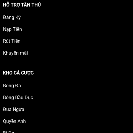
HỖ TRỢ TÂN THỦ
Đăng Ký
Nạp Tiền
Rút Tiền
Khuyến mãi
KHO CÁ CƯỢC
Bóng Đá
Bóng Bầu Dục
Đua Ngựa
Quyền Anh