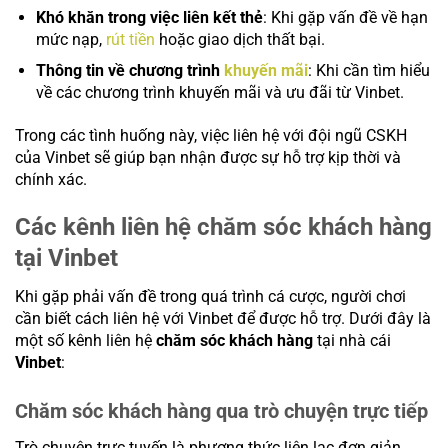
Khó khăn trong việc liên kết thẻ
: Khi gặp vấn đề về hạn
mức nạp,
rút tiền
hoặc giao dịch thất bại.
Thông tin về chương trình
khuyến mãi
: Khi cần tìm hiểu
về các chương trình khuyến mãi và ưu đãi từ Vinbet.
Trong các tình huống này, việc liên hệ với đội ngũ CSKH
của Vinbet sẽ giúp bạn nhận được sự hỗ trợ kịp thời và
chính xác.
Các kênh liên hệ chăm sóc khách hàng
tại Vinbet
Khi gặp phải vấn đề trong quá trình cá cược, người chơi
cần biết cách liên hệ với Vinbet để được hỗ trợ. Dưới đây là
một số kênh liên hệ
chăm sóc khách hàng
tại nhà cái
Vinbet
:
Chăm sóc khách hàng qua trò chuyện trực tiếp
Trò chuyện trực tuyến là phương thức liên lạc đơn giản,