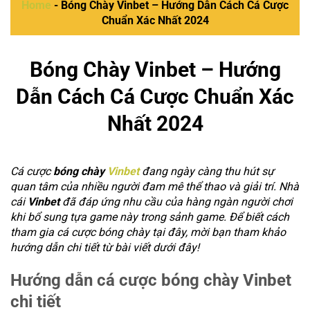
Home
-
Bóng Chày Vinbet – Hướng Dẫn Cách Cá Cược
Chuẩn Xác Nhất 2024
Bóng Chày Vinbet – Hướng
Dẫn Cách Cá Cược Chuẩn Xác
Nhất 2024
Cá cược
bóng chày
Vinbet
đang ngày càng thu hút sự
quan tâm của nhiều người đam mê thể thao và giải trí. Nhà
cái
Vinbet
đã đáp ứng nhu cầu của hàng ngàn người chơi
khi bổ sung tựa game này trong sảnh game. Để biết cách
tham gia cá cược bóng chày tại đây, mời bạn tham khảo
hướng dẫn chi tiết từ bài viết dưới đây!
Hướng dẫn cá cược bóng chày Vinbet
chi tiết