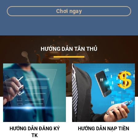
Chơi ngay
HƯỚNG DẪN TÂN THỦ
HƯỚNG DẪN ĐĂNG KÝ
HƯỚNG DẪN NẠP TIỀN
TK