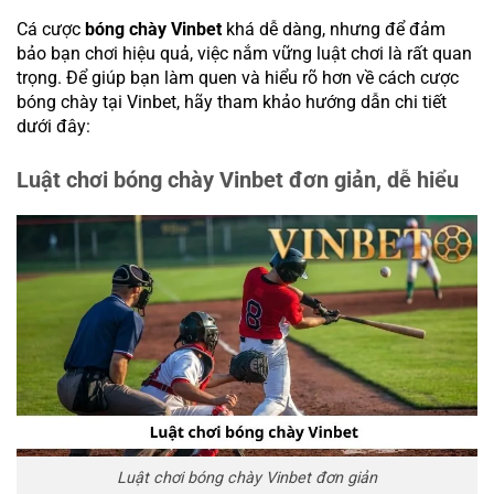
Cá cược
bóng chày Vinbet
khá dễ dàng, nhưng để đảm
bảo bạn chơi hiệu quả, việc nắm vững luật chơi là rất quan
trọng. Để giúp bạn làm quen và hiểu rõ hơn về cách cược
bóng chày tại Vinbet, hãy tham khảo hướng dẫn chi tiết
dưới đây:
Luật chơi bóng chày Vinbet đơn giản, dễ hiểu
Luật chơi bóng chày Vinbet đơn giản