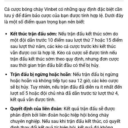
Cá cược bóng chày Vinbet có những quy định đặc biệt cần
lưu ý để đảm bảo cược của bạn được tính hợp lệ. Dưới đây
là một số điểm quan trọng bạn nên biết:
Kết thúc trận đấu sớm:
Nếu trận đấu kết thúc sớm do
một đội dẫn trước 10 điểm sau lượt thứ 7 hoặc 15 điểm
sau lượt thứ năm, các kèo cá cược trước khi kết thúc
vẫn được coi là hợp lệ. Kèo cá cược sẽ được tính nếu
trận đấu kết thúc sớm theo quy định, nhưng đơn cược
sau thời gian trận đấu bắt đầu có thể bị hủy.
Trận đấu bị ngừng hoặc hoãn
: Nếu trận đấu bị ngừng
hoặc hoãn và không tiếp tục sau 12 giờ, các kèo cược
sẽ bị hủy. Tuy nhiên, nếu trận đấu đã diễn ra ít nhất đến
lượt số 5 hoặc đội chủ nhà đã dẫn trước từ lượt thứ 4,
kết quả vẫn được tính.
Quyết định của liên đoàn
: Kết quả trận đấu sẽ được
phân định bởi liên đoàn hoặc hiệp hội bóng chày
chuyên nghiệp. Nếu sau khi trận đấu kết thúc, có quyết
định thay đổi kết quả từ hiệp hội, kết quả đó không