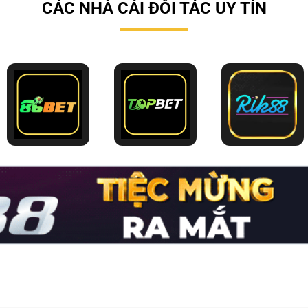
CÁC NHÀ CÁI ĐỐI TÁC UY TÍN