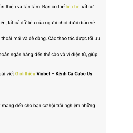
ân thiện và tận tâm. Bạn có thể
liên hệ
bất cứ
iến, tất cả dữ liệu của người chơi được bảo vệ
 thoải mái và dễ dàng. Các thao tác được tối ưu
hoản ngân hàng đến thẻ cào và ví điện tử, giúp
ài viết
Giới thiệu
Vinbet – Kênh Cá Cược Uy
ày mang đến cho bạn cơ hội trải nghiệm những