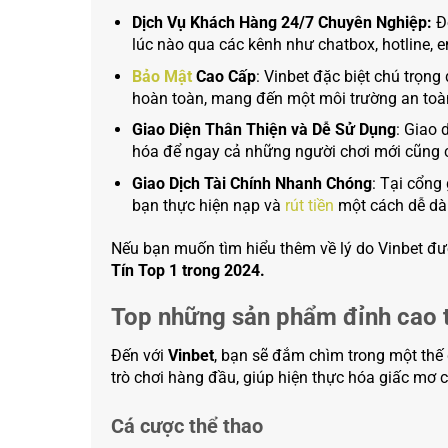
Dịch Vụ Khách Hàng 24/7 Chuyên Nghiệp:
Độ
lúc nào qua các kênh như chatbox, hotline, 
Bảo Mật
Cao Cấp
: Vinbet đặc biệt chú trọng
hoàn toàn, mang đến một môi trường an toàn
Giao Diện Thân Thiện và Dễ Sử Dụng
: Giao 
hóa để ngay cả những người chơi mới cũng 
Giao Dịch Tài Chính Nhanh Chóng
: Tại cổng
bạn thực hiện nạp và
rút tiền
một cách dễ dà
Nếu bạn muốn tìm hiểu thêm về lý do Vinbet đượ
Tín Top 1 trong 2024.
Top những sản phẩm đỉnh cao t
Đến với
Vinbet
, bạn sẽ đắm chìm trong một thế 
trò chơi hàng đầu, giúp hiện thực hóa giấc mơ 
Cá cược thể thao