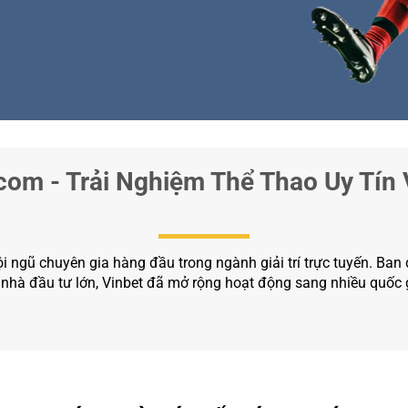
.com - Trải Nghiệm Thể Thao Uy Tí
ngũ chuyên gia hàng đầu trong ngành giải trí trực tuyến. Ban đ
c nhà đầu tư lớn, Vinbet đã mở rộng hoạt động sang nhiều quốc 