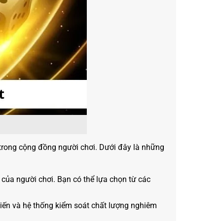
trong cộng đồng người chơi. Dưới đây là những
 của người chơi. Bạn có thể lựa chọn từ các
tiến và hệ thống kiểm soát chất lượng nghiêm